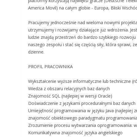
platformy korzystają najwięksi gracze (Deutsche Tel
America Movil) na całym globie - Europa, Bliski Wschó
Pracujemy jednocześnie nad wieloma nowymi projektam
utrzymujemy i rozwijamy działające już wdrożenia. J
ludzie znajdą przestrzeń do bardzo szybkiego rozwoju
naszego zespołu i stać się częścią siły, która sprawi, 
dzienne.
PROFIL PRACOWNIKA
Wykształcenie wyższe informatyczne lub techniczne (ró
Wiedza z obszaru relacyjnych baz danych
Znajomość SQL (najlepiej w wersji Oracle)
Doświadczenie z językami proceduralnymi baz danych (
Umiejętność programowania w języku Java (najlepiej 
znajomość obiektowego paradygmatu programowani
Zrozumienie procesu wytwarzania oprogramowania: wz
Komunikatywna znajomość języka angielskiego