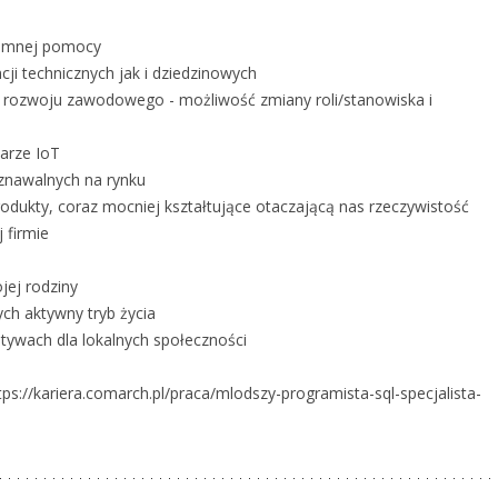
jemnej pomocy
i technicznych jak i dziedzinowych
ek rozwoju zawodowego - możliwość zmiany roli/stanowiska i
arze IoT
znawalnych na rynku
dukty, coraz mocniej kształtujące otaczającą nas rzeczywistość
 firmie
jej rodziny
ch aktywny tryb życia
atywach dla lokalnych społeczności
ps://kariera.comarch.pl/praca/mlodszy-programista-sql-specjalista-