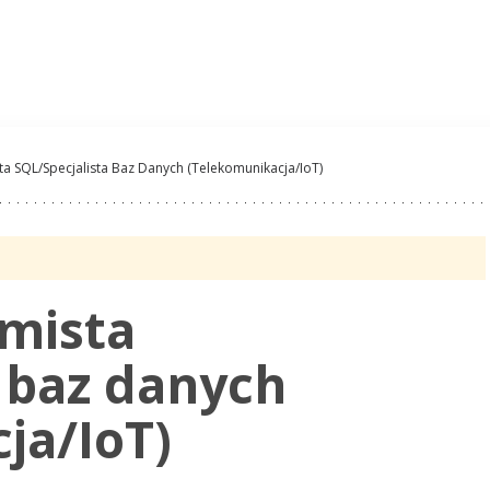
Oferty Pracy
Pracoda
a SQL/specjalista Baz Danych (Telekomunikacja/IoT)
mista
a baz danych
ja/IoT)