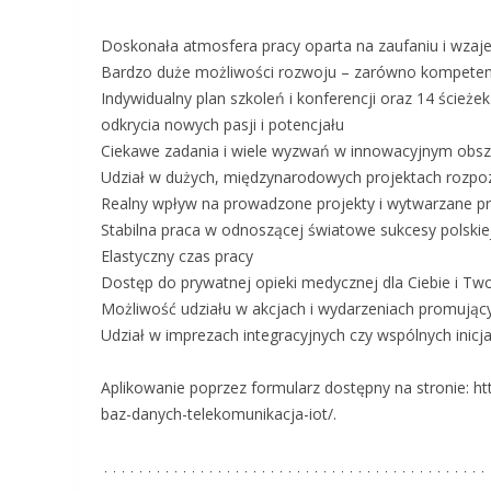
Doskonała atmosfera pracy oparta na zaufaniu i wza
Bardzo duże możliwości rozwoju – zarówno kompetencj
Indywidualny plan szkoleń i konferencji oraz 14 ścież
odkrycia nowych pasji i potencjału
Ciekawe zadania i wiele wyzwań w innowacyjnym obsz
Udział w dużych, międzynarodowych projektach rozpo
Realny wpływ na prowadzone projekty i wytwarzane pro
Stabilna praca w odnoszącej światowe sukcesy polskiej
Elastyczny czas pracy
Dostęp do prywatnej opieki medycznej dla Ciebie i Two
Możliwość udziału w akcjach i wydarzeniach promujący
Udział w imprezach integracyjnych czy wspólnych inicj
Aplikowanie poprzez formularz dostępny na stronie: htt
baz-danych-telekomunikacja-iot/.