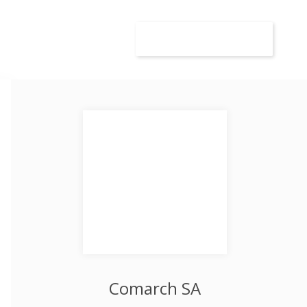
wca
Kandydat
Dodaj ogłoszenie
Comarch SA