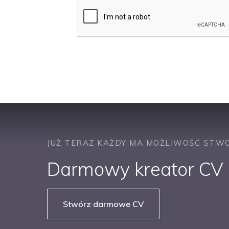
JUŻ TERAZ KAŻDY MA MOŻLIWOŚĆ STWO
Darmowy kreator CV b
Stwórz darmowe CV