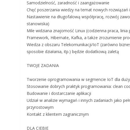
Samodzielność, zaradność i zaangażowanie
Chęć poszerzania wiedzy na temat nowych rozwiązań i 
Nastawienie na długofalową współpracę, rozwój zawo
stanowiska)
Mile widziana znajomość Linux (codzienna praca, linia 
Framework, Hibernate, Kafka, a także zrozumienie pr
Wiedza z obszaru Telekomunikacji/IoT (zarówno bizneso
sposobie działania, itp.) będzie dodatkową zaletą
TWOJE ZADANIA
Tworzenie oprogramowania w segmencie IoT dla duży
Stosowanie dobrych praktyk programowania: clean cod
Budowanie i dostarczanie aplikacji
Udział w analizie wymagań i innych zadaniach jako pe
przyrostowym
Kontakt z klientem zagranicznym
DLA CIEBIE