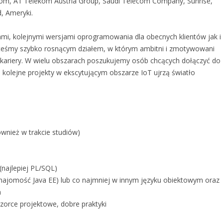
ekom, A1 Telekom Austria Group, Saudi Telecom Company, Sunrise,
d, Ameryki.
i, kolejnymi wersjami oprogramowania dla obecnych klientów jak i
esteśmy szybko rosnącym działem, w którym ambitni i zmotywowani
 kariery. W wielu obszarach poszukujemy osób chcących dołączyć do
że kolejne projekty w ekscytującym obszarze IoT ujrzą światło
wnież w trakcie studiów)
najlepiej PL/SQL)
znajomość Java EE) lub co najmniej w innym języku obiektowym oraz
a
orce projektowe, dobre praktyki