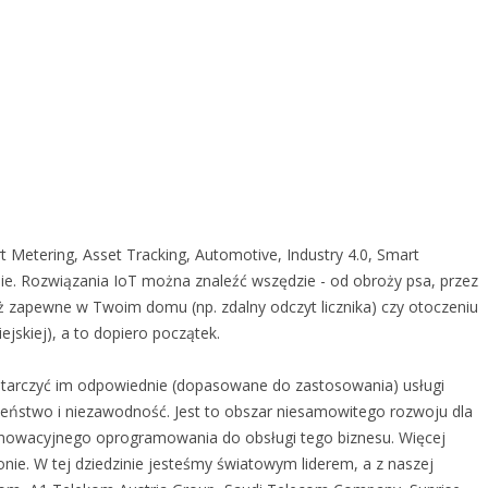
t Metering, Asset Tracking, Automotive, Industry 4.0, Smart
ośnie. Rozwiązania IoT można znaleźć wszędzie - od obroży psa, przez
uż zapewne w Twoim domu (np. zdalny odczyt licznika) czy otoczeniu
ejskiej), a to dopiero początek.
dostarczyć im odpowiednie (dopasowane do zastosowania) usługi
zeństwo i niezawodność. Jest to obszar niesamowitego rozwoju dla
nnowacyjnego oprogramowania do obsługi tego biznesu. Więcej
onie. W tej dziedzinie jesteśmy światowym liderem, a z naszej