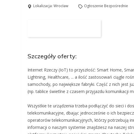
Lokalizacja:
Wrocław
Ogłoszenie Bezpośrednie
Aplikuj na to stanowisko
Szczegóły oferty:
Internet Rzeczy (IoT) to przyszłość: Smart Home, Smar
Lightning, Healthcare, ... a ilość zastosowań ciągle r
samochody, po największe fabryki. Część z nich jest j
(np. tablice świetlne z czasem przyjazdu komunikacji mi
Wszystkie te urządzenia trzeba podłączyć do sieci i 
telekomunikacyjne, dbając jednocześnie o ich bezpiec
operatorów telekomunikacyjnych, którzy potrzebują i
informacji o naszym systemie znajdziesz na naszej str