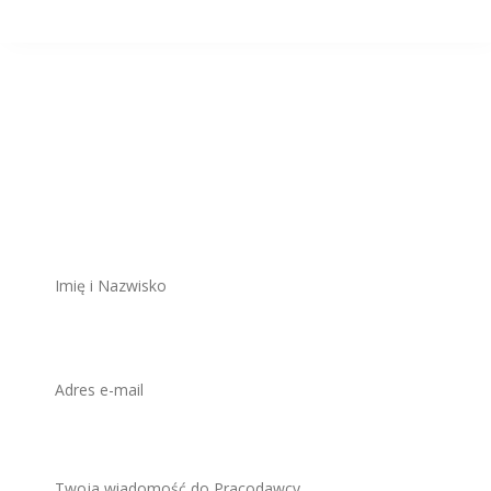
Aplikuj na to
stanowisko
ZAWSZE BEZPŁATNIE I BEZ REJESTRACJI