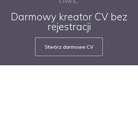
CHWIL.
Darmowy kreator CV bez
rejestracji
Stwórz darmowe CV
NASZE SERWISY BRANŻOWE
PRACUJ W IT
PRACUJ W SPRZEDAŻY
PRACUJ W FINANSACH
PRACUJ W HR
PRACUJ W MEDIACH
PRACUJ W MARKETINGU