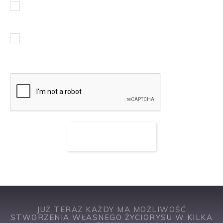
Wyrażam zgodę na przetwarzanie moich danych
osobowych
(rozwiń)
.
Chcę otrzymywać powiadomienia w sprawie podobnych
ofert pracy
JUŻ TERAZ KAŻDY MA MOŻLIWOŚĆ
STWORZENIA WŁASNEGO ŻYCIORYSU W KILKA