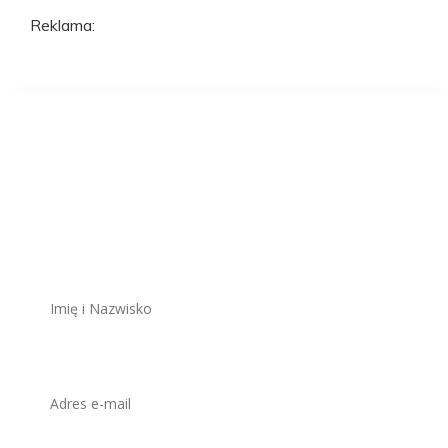
Reklama:
Aplikuj na to
stanowisko
ZAWSZE BEZPŁATNIE I BEZ REJESTRACJI