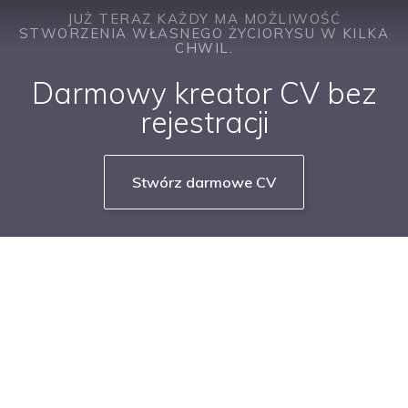
JUŻ TERAZ KAŻDY MA MOŻLIWOŚĆ
STWORZENIA WŁASNEGO ŻYCIORYSU W KILKA
CHWIL.
Darmowy kreator CV bez
rejestracji
Stwórz darmowe CV
NASZE SERWISY BRANŻOWE
PRACUJ W IT
PRACUJ W SPRZEDAŻY
PRACUJ W FINANSACH
PRACUJ W HR
PRACUJ W MEDIACH