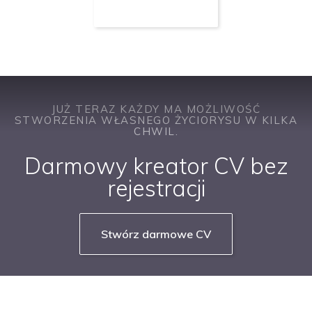
JUŻ TERAZ KAŻDY MA MOŻLIWOŚĆ
STWORZENIA WŁASNEGO ŻYCIORYSU W KILKA
CHWIL.
Darmowy kreator CV bez
rejestracji
Stwórz darmowe CV
NASZE SERWISY BRANŻOWE
PRACUJ W IT