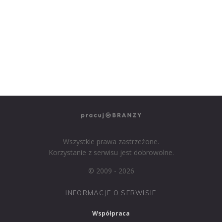
PRACUJ W SPRZEDAŻY
PRACUJ W FINANSACH
PRACUJ W HR
PRACUJ W MEDIACH
PRACUJ W MARKETINGU
Wszystkie prawa zastrzeżone.
Korzystanie z serwisu jest dobrowolne.
© 2009 - 2026
INFORMACJE O SERWISIE
Współpraca