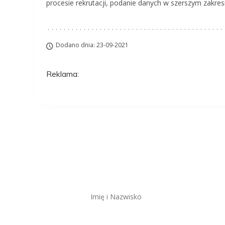
procesie rekrutacji, podanie danych w szerszym zakre
Dodano dnia: 23-09-2021
Reklama:
Aplikuj na to stanow
ZAWSZE BEZPŁATNIE I BEZ REJESTRACJI