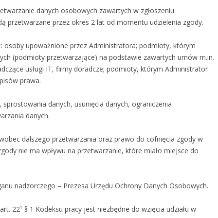
zetwarzanie danych osobowych zawartych w zgłoszeniu
ędą przetwarzane przez okres 2 lat od momentu udzielenia zgody.
osoby upoważnione przez Administratora; podmioty, którym
wych (podmioty przetwarzające) na podstawie zawartych umów m.in.
dczące usługi IT, firmy doradcze; podmioty, którym Administrator
episów prawa.
 sprostowania danych, usunięcia danych, ograniczenia
arzania danych.
 wobec dalszego przetwarzania oraz prawo do cofnięcia zgody w
gody nie ma wpływu na przetwarzanie, które miało miejsce do
organu nadzorczego – Prezesa Urzędu Ochrony Danych Osobowych.
t. 22¹ § 1 Kodeksu pracy jest niezbędne do wzięcia udziału w