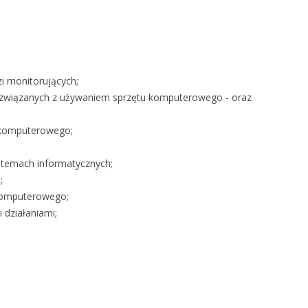
i monitorujących;
związanych z używaniem sprzętu komputerowego - oraz
 komputerowego;
stemach informatycznych;
;
komputerowego;
działaniami;