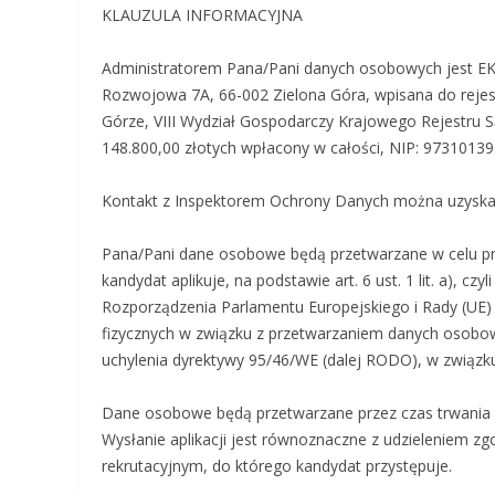
KLAUZULA INFORMACYJNA
Administratorem Pana/Pani danych osobowych jest EK
Rozwojowa 7A, 66-002 Zielona Góra, wpisana do reje
Górze, VIII Wydział Gospodarczy Krajowego Rejestr
148.800,00 złotych wpłacony w całości, NIP: 973101
Kontakt z Inspektorem Ochrony Danych można uzyska
Pana/Pani dane osobowe będą przetwarzane w celu prz
kandydat aplikuje, na podstawie art. 6 ust. 1 lit. a), czyl
Rozporządzenia Parlamentu Europejskiego i Rady (UE) 
fizycznych w związku z przetwarzaniem danych osobo
uchylenia dyrektywy 95/46/WE (dalej RODO), w związku 
Dane osobowe będą przetwarzane przez czas trwania rek
Wysłanie aplikacji jest równoznaczne z udzieleniem z
rekrutacyjnym, do którego kandydat przystępuje.