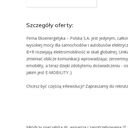
Szczegóły oferty:
Firma Ekoenergetyka – Polska S.A. jest jedynym, całko
wysokiej mocy dla samochodów i autobusów elektryczn
B+R rozwijają elektromobilność w skali globalnej. U
zmieniać oblicze komunikacji wprowadzając zeroemisyj
emobility, a teraz dzięki zdobytemu doświadczeniu 
jakim jest E-MOBILITY :)
Chcesz być częścią eRewolucji? Zapraszamy do rekruta
Młodszy specjalista ds. wsparcia i zapotrzebowania IT