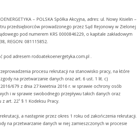
OENERGETYKA – POLSKA Spółka Akcyjna, adres: ul. Nowy Kisielin –
stru przedsiębiorców prowadzonego przez Sąd Rejonowy w Zielonej
u Sądowego pod numerem KRS 0000846229, o kapitale zakładowym
3938, REGON: 081115852.
ć pod adresem rodoatekoenergetyka.com.pl .
eprowadzenia procesu rekrutacji na stanowisko pracy, na które
i zgody na przetwarzanie danych oraz art. 6 ust. 1 lit. c)
2016/679 z dnia 27 kwietnia 2016 r. w sprawie ochrony osób
wych i w sprawie swobodnego przepływu takich danych oraz
z art. 22¹ § 1 Kodeksu Pracy.
rutacji, a następnie przez okres 1 roku od zakończenia rekrutacji.
gody na przetwarzanie danych w niej zamieszczonych w procesie