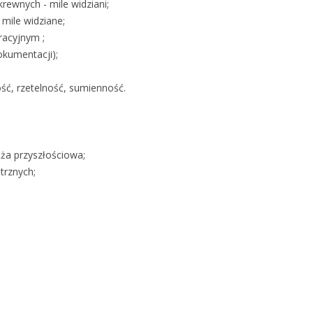
krewnych - mile widziani;
mile widziane;
acyjnym ;
okumentacji);
ość, rzetelność, sumienność.
nża przyszłościowa;
trznych;