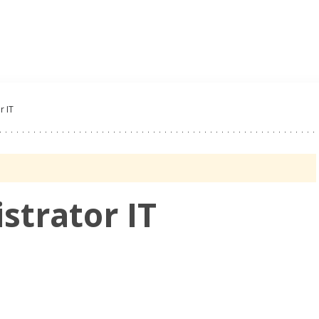
Oferty Pracy
Pracoda
r IT
strator IT