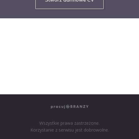
NASZE SERWISY BRANŻOWE
PRACUJ W IT
PRACUJ W SPRZEDAŻY
PRACUJ W FINANSACH
PRACUJ W HR
PRACUJ W MEDIACH
PRACUJ W MARKETINGU
Wszystkie prawa zastrzeżone.
Korzystanie z serwisu jest dobrowolne.