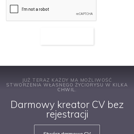
JUŻ TERAZ KAŻDY MA MOŻLIWOŚĆ
STWORZENIA WŁASNEGO ŻYCIORYSU W KILKA
CHWIL.
Darmowy kreator CV bez
rejestracji
Stwórz darmowe CV