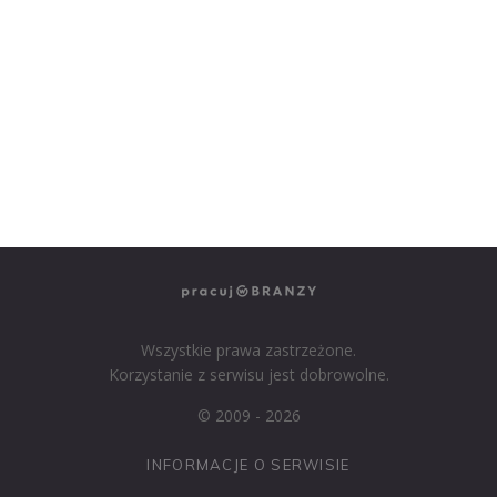
NASZE SERWISY BRANŻOWE
PRACUJ W IT
PRACUJ W SPRZEDAŻY
PRACUJ W FINANSACH
PRACUJ W HR
PRACUJ W MEDIACH
PRACUJ W MARKETINGU
Wszystkie prawa zastrzeżone.
Korzystanie z serwisu jest dobrowolne.
© 2009 - 2026
INFORMACJE O SERWISIE