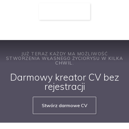
JUŻ TERAZ KAŻDY MA MOŻLIWOŚĆ
STWORZENIA WŁASNEGO ŻYCIORYSU W KILKA
CHWIL.
Darmowy kreator CV bez
rejestracji
Stwórz darmowe CV