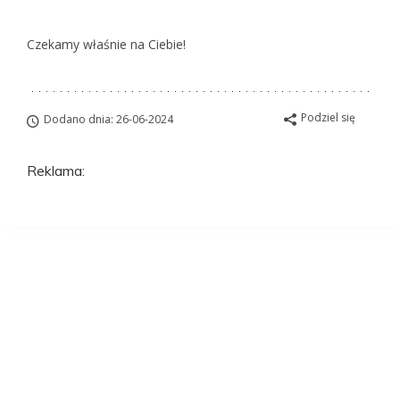
Czekamy właśnie na Ciebie!
Podziel się
Dodano dnia: 26-06-2024
Reklama:
Aplikuj na to
stanowisko
ZAWSZE BEZPŁATNIE I BEZ REJESTRACJI