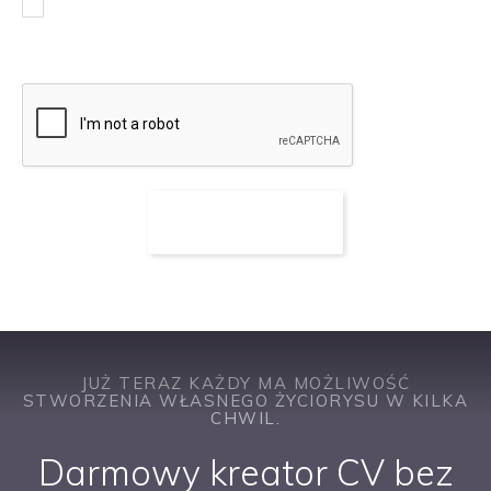
Chcę otrzymywać powiadomienia w sprawie podobnych
ofert pracy
JUŻ TERAZ KAŻDY MA MOŻLIWOŚĆ
STWORZENIA WŁASNEGO ŻYCIORYSU W KILKA
CHWIL.
Darmowy kreator CV bez