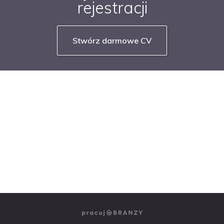
rejestracji
Stwórz darmowe CV
NASZE SERWISY BRANŻOWE
PRACUJ W IT
PRACUJ W SPRZEDAŻY
PRACUJ W FINANSACH
PRACUJ W HR
PRACUJ W MEDIACH
PRACUJ W MARKETINGU