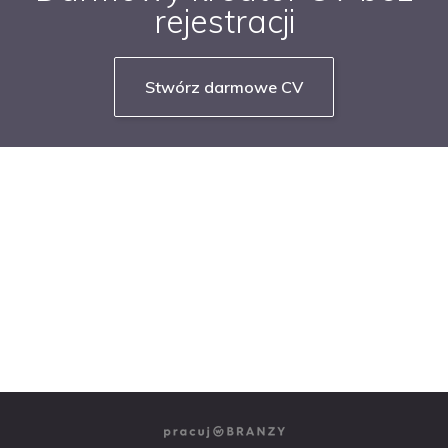
rejestracji
Stwórz darmowe CV
NASZE SERWISY BRANŻOWE
PRACUJ W IT
PRACUJ W SPRZEDAŻY
PRACUJ W FINANSACH
PRACUJ W HR
PRACUJ W MEDIACH
PRACUJ W MARKETINGU