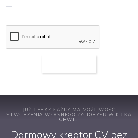
Chcę otrzymywać powiadomienia w sprawie podobnych
ofert pracy
JUŻ TERAZ KAŻDY MA MOŻLIWOŚĆ
STWORZENIA WŁASNEGO ŻYCIORYSU W KILKA
CHWIL.
Darmowy kreator CV bez