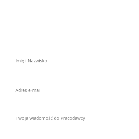
Aplikuj na to
stanowisko
ZAWSZE BEZPŁATNIE I BEZ REJESTRACJI