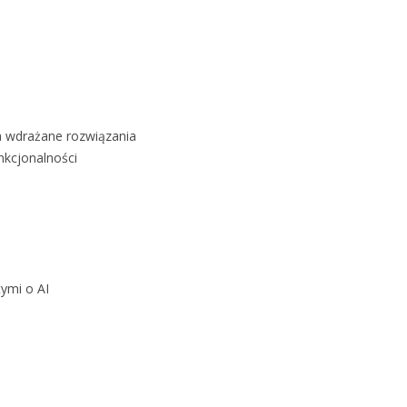
a wdrażane rozwiązania
nkcjonalności
tymi o AI