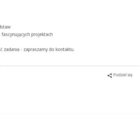
dstaw
 fascynujących projektach
ać zadania - zapraszamy do kontaktu.
Podziel się
isko