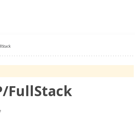
Oferty Pracy
Pracoda
llStack
P/FullStack
e