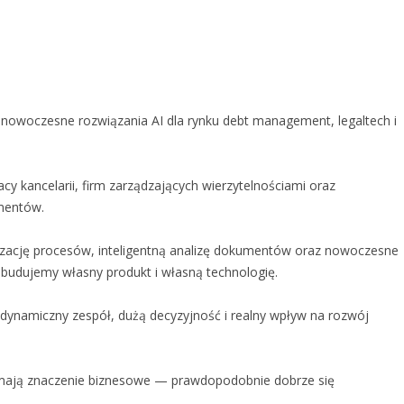
cy nowoczesne rozwiązania AI dla rynku debt management, legaltech i
cy kancelarii, firm zarządzających wierzytelnościami oraz
umentów.
yzację procesów, inteligentną analizę dokumentów oraz nowoczesne
budujemy własny produkt i własną technologię.
dynamiczny zespół, dużą decyzyjność i realny wpływ na rozwój
ją i mają znaczenie biznesowe — prawdopodobnie dobrze się