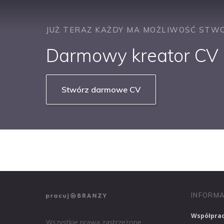
JUŻ TERAZ KAŻDY MA MOŻLIWOŚĆ STWO
Darmowy kreator CV b
Stwórz darmowe CV
NASZE SERWISY BRANŻOWE
PRACUJ W IT
INFORMA
Współpra
Wszystkie prawa zastrzeżone.