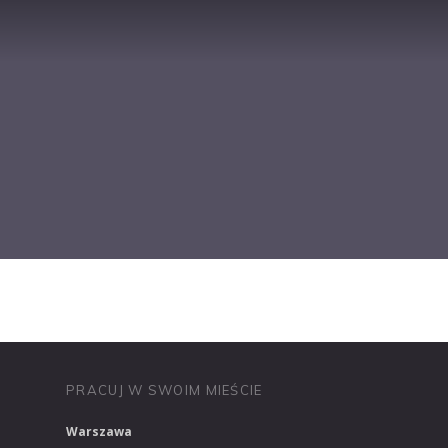
PRACUJ W MEDIACH
PRACUJ W MARKETINGU
PRACUJ W SWOIM MIEŚCIE
Warszawa