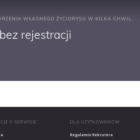
RZENIA WŁASNEGO ŻYCIORYSU W KILKA CHWIL.
ez rejestracji
PRACUJ W SPRZEDAŻY
PRACUJ W FINANSACH
PRACUJ W HR
CJE O SERWISIE
DLA UŻYTKOWNIKÓW
ca
Regulamin Rekrutera