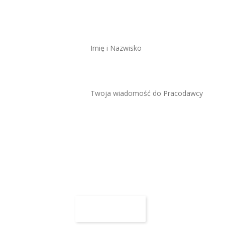
ZAWSZE BEZPŁATNIE I BEZ REJESTRACJI
Maksymalny rozmiar 
Załącz CV