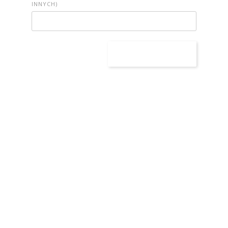
INNYCH)
NASZE SERWISY BRANŻOWE
PRACUJ W IT
PRACUJ W SPRZEDAŻY
PRACUJ W FINANSACH
PRACUJ W HR
PRACUJ W MEDIACH