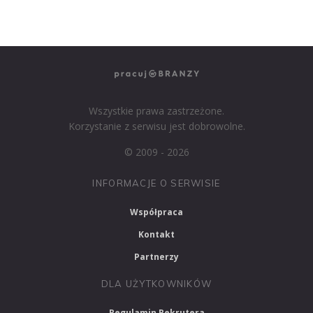
PRACUJ W MARKETINGU
Wszystkie prawa zastrzeżone.
Korzystanie z serwisu jest dobrowolne.
© 2009 - 2026
INFORMACJE O SERWISIE
Współpraca
Kontakt
Partnerzy
DLA UŻYTKOWNIKÓW
Regulamin Rekrutera