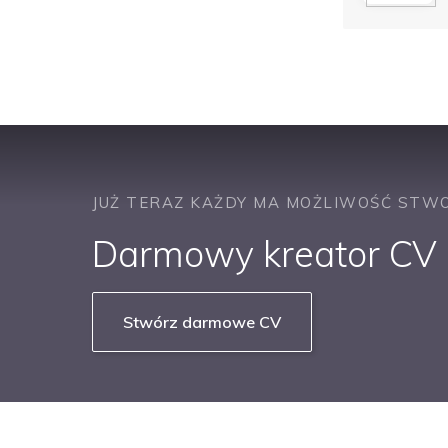
JUŻ TERAZ KAŻDY MA MOŻLIWOŚĆ STWO
Darmowy kreator CV b
Stwórz darmowe CV
NASZE SERWISY BRANŻOWE
PRACUJ W IT