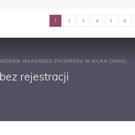
1
2
3
4
5
6
RZENIA WŁASNEGO ŻYCIORYSU W KILKA CHWIL.
ez rejestracji
PRACUJ W SPRZEDAŻY
PRACUJ W FINANSACH
PRACUJ W HR