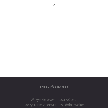
NASZE SERWISY BRANŻOWE
PRACUJ W IT
PRACUJ W SPRZEDAŻY
PRACUJ W FINANSACH
PRACUJ W HR
PRACUJ W MEDIACH
PRACUJ W MARKETINGU
Wszystkie prawa zastrzeżone.
Korzystanie z serwisu jest dobrowolne.