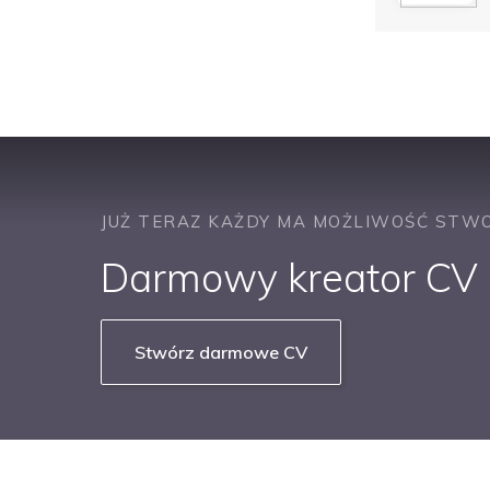
JUŻ TERAZ KAŻDY MA MOŻLIWOŚĆ STWO
Darmowy kreator CV b
Stwórz darmowe CV
NASZE SERWISY BRANŻOWE
PRACUJ W IT