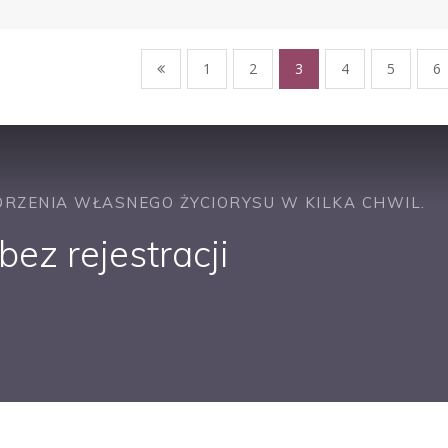
1
2
3
4
5
6
RZENIA WŁASNEGO ŻYCIORYSU W KILKA CHWIL.
ez rejestracji
PRACUJ W SPRZEDAŻY
PRACUJ W FINANSACH
PRACUJ W HR